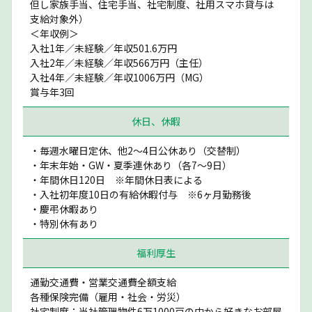
但し家族手当、住宅手当、社宅制度、社用スマホ貸与は
支給対象外）
＜年収例＞
入社1年／未経験／年収501.6万円
入社2年／未経験／年収566万円（主任）
入社4年／未経験／年収1006万円（MG）
賞与年3回
休日、休暇
・毎週水曜日定休、他2〜4日公休あり（交替制）
・年末年始・GW・夏季連休あり（各7〜9日）
・年間休日120日 ※年間休日表による
・入社初年度10日の有給休暇付与 ※6ヶ月勤務後
・慶弔休暇あり
・特別休有あり
福利厚生
通勤交通費・営業交通費全額支給
各種保険完備（雇用・社会・労災）
社宅制度：当社管理物件6万1000戸の中から好きなお部屋