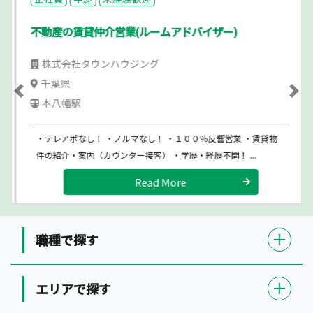
不動産の賃貸仲介営業(ルームアドバイザー)
株式会社タウンハウジング
千葉県
Previous
Ne
本八幡駅
・テレアポなし！ ・ノルマなし！ ・１００％反響営業 ・賃貸物
件の紹介・案内（カウンター接客） ・学歴・経歴不問！ ...
Read More
職種で探す
エリアで探す