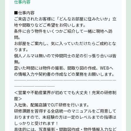
仕事内容
■仕事内容
ご来店されたお客様に「どんなお部屋に住みたいか」立
地や間取りなどご希望をお伺いします。
条件に合う物件をいくつかご紹介して一緒に現地へ訪
問。
お部屋をご案内し、気に入っていただけたらご成約とな
ります。
個人ノルマは無いので仲間同士の足の引っ張り合いは皆
無。
空いた時間には物件の撮影、間取り図の作成、WEBへ
の情報入力や契約書の作成などの業務をお願いします。
—————————————————————————
——————————
＜営業や不動産業界が初めてでも大丈夫！充実の研修制
度＞
入社後、配属店舗でOJT研修を行います。
研修課題を習得する全店統一のマニュアルをご用意して
おりますので、未経験の方は一定のレベルまでの指導は
しっかりと受けれます！
具体的には、写真撮影・間取図作成・物件情報入力など