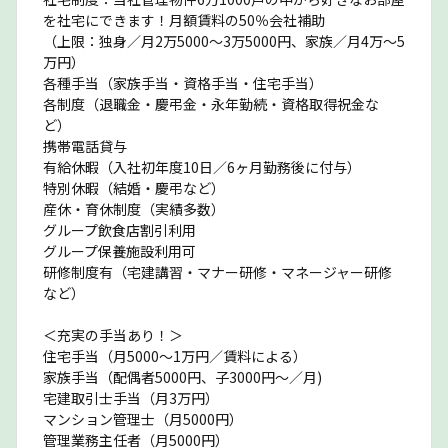
を社宅にできます！月額賃料の50％会社補助
（上限：独身／月2万5000〜3万5000円、家族／月4万〜5
万円）
各種手当（家族手当・資格手当・住宅手当）
各制度（退職金・慶弔金・永年勤続・資格取得祝金な
ど）
携帯電話貸与
有給休暇（入社初年度10日／6ヶ月勤務後に付与）
特別休暇（結婚・慶弔など）
産休・育休制度（実績多数）
グループ飲食店割引利用
グループ保養施設利用可
研修制度有（宅建講習・マナー研修・マネージャー研修
など）
＜充実の手当あり！＞
住宅手当（月5000〜1万円／賃料による）
家族手当（配偶者5000円、子3000円〜／月)
宅建取引士手当（月3万円）
マンション管理士（月5000円）
管理業務主任者（月5000円）