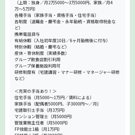
（上限：独身／月2万5000〜3万5000円、家族／月4
万〜5万円）
各種手当（家族手当・資格手当・住宅手当）
各制度（退職金・慶弔金・永年勤続・資格取得祝金な
ど）
携帯電話貸与
有給休暇（入社初年度10日／6ヶ月勤務後に付与）
特別休暇（結婚・慶弔など）
産休・育休制度（実績多数）
グループ飲食店割引利用
グループ保養施設利用可
研修制度有（宅建講習・マナー研修・マネージャー研修
など）
＜充実の手当あり！＞
住宅手当（月5000〜1万円／賃料による）
家族手当（配偶者5000円、子3000円〜／月)
宅建取引士手当（月3万円）
マンション管理士（月5000円）
管理業務主任者（月5000円）
FP技能士1級（月1万円）