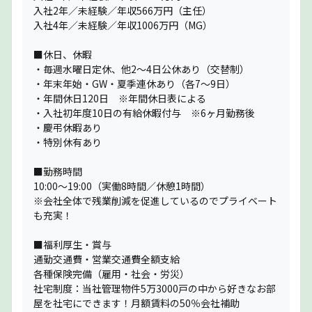
入社2年／未経験／年収566万円（主任）
入社4年／未経験／年収1006万円（MG）
■休日、休暇
・毎週水曜日定休、他2〜4日公休あり（交替制）
・年末年始・GW・夏季連休あり（各7〜9日）
・年間休日120日 ※年間休日表による
・入社初年度10日の有給休暇付与 ※6ヶ月勤務後
・慶弔休暇あり
・特別休有あり
■勤務時間
10:00〜19:00（実働8時間／休憩1時間）
※会社全体で残業削減を促進しているのでプライベート
も充実！
■福利厚生・賞与
通勤交通費・営業交通費全額支給
各種保険完備（雇用・社会・労災）
社宅制度：当社管理物件5万3000戸の中から好きなお部
屋を社宅にできます！月額賃料の50％会社補助