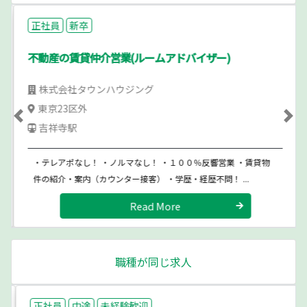
正社員
新卒
不動産の賃貸仲介営業(ルームアドバイザー)
株式会社タウンハウジング
東京23区外
Previous
Ne
吉祥寺駅
・テレアポなし！ ・ノルマなし！ ・１００％反響営業 ・賃貸物
件の紹介・案内（カウンター接客） ・学歴・経歴不問！ ...
Read More
職種が同じ求人
正社員
中途
未経験歓迎