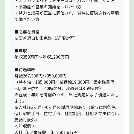
・ガツガツよりアットホームな社風の中で働きたい方
・不動産や営業の知識をつけたい方
・努力と成果が正当に評価され、賞与に反映される環境
で働きたい方
■必要な資格
※要普通自動車免許（AT限定可）
■年収
年収350万円〜年収1200万円
■待遇詳細
月給267,300円～350,000円
（基本給：185,000円／業績給19,300円／固定残業代
63,000円含む／40時間分、超過分は別途支給）
※経験・年齢を考慮のうえ、当社規定により優遇いたし
ます。
※入社後3ヶ月〜6ヶ月の試用期間あり（給与は同条件。
但し家族手当、住宅手当、社宅制度、社用スマホ貸与は
支給対象外）
＜年収例＞
入社1年／未経験／年収501.6万円