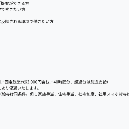
ご提案ができる方
中で働きたい方
に反映される環境で働きたい方
00円／固定残業代63,000円含む／40時間分、超過分は別途支給）
により優遇いたします。
り（給与は同条件。但し家族手当、住宅手当、社宅制度、社用スマホ貸与
）
）