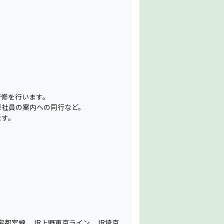
研修を行います。
輩社員の案内への同行など。
ます。
宇都宮線、JR上野東京ライン、JR埼京