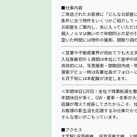
■仕事内容
ご来店されたお客様に「どんなお部屋
条件に合う物件をいくつかご紹介して
お部屋をご案内し、気に入っていただ
個人ノルマは無いので仲間同士の足の
空いた時間には物件の撮影、間取り図の
—————————————————
＜営業や不動産業界が初めてでも大丈
入社後最初の１週間は本社にて座学の研
具体的には、写真撮影・間取図作成・
接客デビュー時は先輩社員がフォロー
６月下旬には本配属が決定します。
—————————————————
＜年間休日120日！全社で残業削減を
年間休日が多く、GW・夏季・冬季の
店舗が増えて成長してきたからこそ、
お客様の新生活を応援するお仕事だか
そんな思いがこもっています。
■アクセス
大宮駅(JR高崎線、JR京浜東北線、上