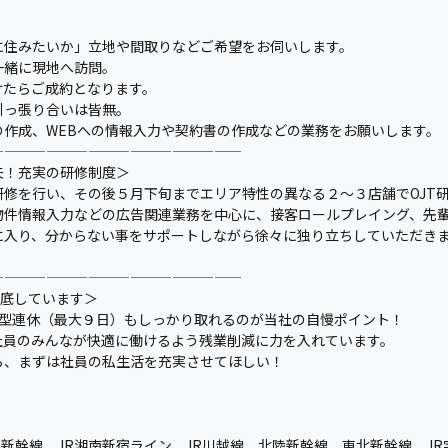
に住みたいか」立地や間取りなどご希望をお伺いします。
一緒に現地へ訪問。
けたらご成約となります。
引っ張り合いは皆無。
作成、WEBへの情報入力や契約書の作成などの業務をお願いします。
——————————————————
夫！充実の研修制度＞
修を行い、その後５月下旬までエリア特性の異なる２〜３店舗でOJT
物件情報入力などの広告関連業務を中心に、接客ロールプレイング、先
に入り、分からない事をサポートしながら徐々に独り立ちしていただき
——————————————————
徹底しています＞
大型連休（最大９日）もしっかり取れるのが当社の自慢ポイント！
社員のみんなが快適に働けるよう残業削減に力を入れています。
ら、まずは社員の私生活を充実させてほしい！
越新幹線、JR湘南新宿ライン、JR川越線、北陸新幹線、東北新幹線、JR