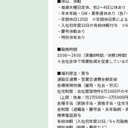
■休日、休暇
・毎週水曜日定休、他2〜4日公休あり
・年末年始・GW・夏季連休あり（各7
・年間休日120日 ※年間休日表による
・入社初年度10日の有給休暇付与 ※
・慶弔休暇あり
・特別休有あり
■勤務時間
10:00〜19:00（実働8時間／休憩1時間
※会社全体で残業削減を促進している
■福利厚生・賞与
通勤交通費・営業交通費全額支給
各種保険完備（雇用・社会・労災）
社宅制度：当社管理物件6万1000戸
（上限：独身／月2万5000〜3万500
各種手当（家族手当・資格手当・住宅
各制度（退職金・慶弔金・永年勤続・
携帯電話貸与
有給休暇（入社初年度10日／6ヶ月勤
特別休暇（結婚・慶弔など）