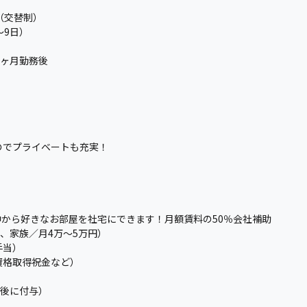
（交替制）
〜9日）
6ヶ月勤務後
）
のでプライベートも充実！
の中から好きなお部屋を社宅にできます！月額賃料の50％会社補助
0円、家族／月4万〜5万円）
手当）
資格取得祝金など）
務後に付与）