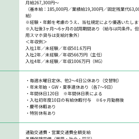
月給267,300円～
（基本給：185,000円／業績給19,300円／固定残業代63
給）
※経験・年齢を考慮のうえ、当社規定により優遇いたしま
※入社後3ヶ月〜6ヶ月の試用期間あり（給与は同条件。
用スマホ貸与は支給対象外）
＜年収例＞
入社1年／未経験／年収501.6万円
入社2年／未経験／年収566万円（主任）
入社4年／未経験／年収1006万円（MG）
・毎週水曜日定休、他2〜4日公休あり（交替制）
・年末年始・GW・夏季連休あり（各7〜9日）
・年間休日120日 ※年間休日表による
・入社初年度10日の有給休暇付与 ※6ヶ月勤務後
・慶弔休暇あり
・特別休有あり
通勤交通費・営業交通費全額支給
各種保険完備（雇用・社会・労災）