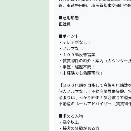
線、東武野田線、埼玉新都市交通伊奈線
■雇用形態
正社員
■ポイント
・テレアポなし！
・ノルマなし！
・１００％反響営業
・賃貸物件の紹介・案内（カウンター
・学歴・経歴不問！
・未経験でも活躍可能！
【３００店舗を目指して今後も店舗数
個人ノルマなし！不動産業界未経験、
頑張りはしっかり評価！歩合賞与で還元
不動産のルームアドバイザー（賃貸物
■求める人物
・高卒以上
・接客の経験がある方