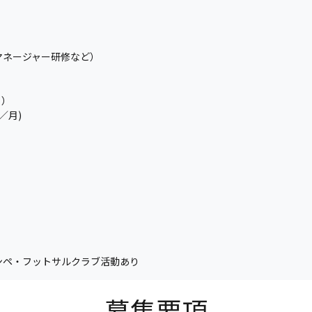
マネージャー研修など）
る）
／月)
ンペ・フットサルクラブ活動あり
募集要項