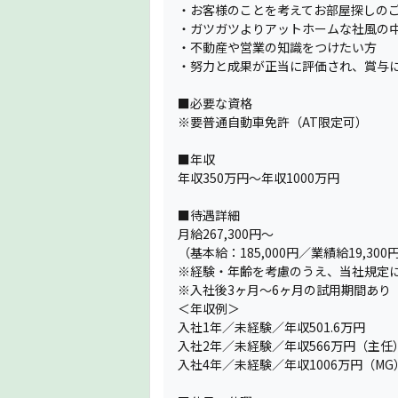
・お客様のことを考えてお部屋探しの
・ガツガツよりアットホームな社風の
・不動産や営業の知識をつけたい方
・努力と成果が正当に評価され、賞与
■必要な資格
※要普通自動車免許（AT限定可）
■年収
年収350万円〜年収1000万円
■待遇詳細
月給267,300円～
（基本給：185,000円／業績給19,3
※経験・年齢を考慮のうえ、当社規定
※入社後3ヶ月〜6ヶ月の試用期間あ
＜年収例＞
入社1年／未経験／年収501.6万円
入社2年／未経験／年収566万円（主任
入社4年／未経験／年収1006万円（MG