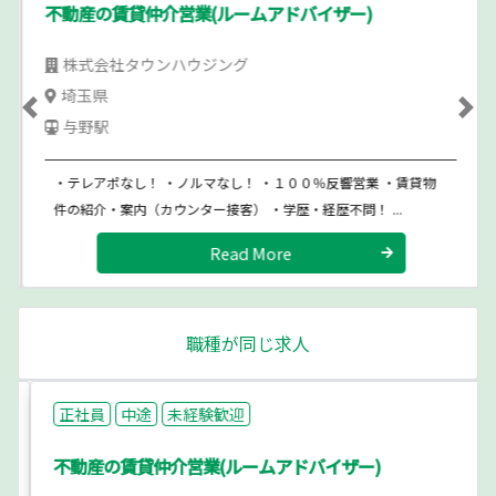
不動産の賃貸仲介営業(ルームアドバイザー)
株式会社タウンハウジング
埼玉県
Previous
Ne
与野駅
・テレアポなし！ ・ノルマなし！ ・１００％反響営業 ・賃貸物
件の紹介・案内（カウンター接客） ・学歴・経歴不問！ ...
Read More
職種が同じ求人
正社員
中途
未経験歓迎
不動産の賃貸仲介営業(ルームアドバイザー)