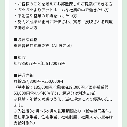
・お客様のことを考えてお部屋探しのご提案ができる方
・ガツガツよりアットホームな社風の中で働きたい方
・不動産や営業の知識をつけたい方
・努力と成果が正当に評価され、賞与に反映される環境
で働きたい方
■必要な資格
※要普通自動車免許（AT限定可）
■年収
年収350万円〜年収1200万円
■待遇詳細
月給267,300円～350,000円
（基本給：185,000円／業績給19,300円／固定残業代
63,000円含む／40時間分、超過分は別途支給）
※経験・年齢を考慮のうえ、当社規定により優遇いたし
ます。
※入社後3ヶ月〜6ヶ月の試用期間あり（給与は同条件。
但し家族手当、住宅手当、社宅制度、社用スマホ貸与は
支給対象外）