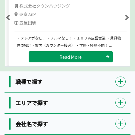
株式会社タウンハウジング
東京23区
Previous
Ne
五反田駅
・テレアポなし！ ・ノルマなし！ ・１００％反響営業 ・賃貸物
件の紹介・案内（カウンター接客） ・学歴・経歴不問！ ...
Read More
職種で探す
エリアで探す
会社名で探す