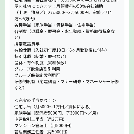
屋を社宅にできます！月額賃料の50％会社補助
（上限：独身／月2万5000〜3万5000円、家族／月4
万〜5万円）
各種手当（家族手当・資格手当・住宅手当）
各制度（退職金・慶弔金・永年勤続・資格取得祝金な
ど）
携帯電話貸与
有給休暇（入社初年度10日／6ヶ月勤務後に付与）
特別休暇（結婚・慶弔など）
産休・育休制度（実績多数）
グループ飲食店割引利用
グループ保養施設利用可
研修制度有（宅建講習・マナー研修・マネージャー研修
など）
＜充実の手当あり！＞
住宅手当（月5000〜1万円／賃料による）
家族手当（配偶者5000円、子3000円〜／月)
宅建取引士手当（月3万円）
マンション管理士（月5000円）
管理業務主任者（月5000円）