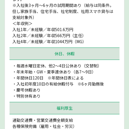
※入社後3ヶ月〜6ヶ月の試用期間あり（給与は同条件。
但し家族手当、住宅手当、社宅制度、社用スマホ貸与は
支給対象外）
＜年収例＞
入社1年／未経験／年収501.6万円
入社2年／未経験／年収566万円（主任）
入社4年／未経験／年収1044万円（MG）
休日、休暇
・毎週水曜日定休、他2〜4日公休あり（交替制）
・年末年始・GW・夏季連休あり（各7〜9日）
・年間休日120日 ※年間休日表による
・入社初年度10日の有給休暇付与 ※6ヶ月勤務後
・慶弔休暇あり
・特別休有あり
福利厚生
通勤交通費・営業交通費全額支給
各種保険完備（雇用・社会・労災）