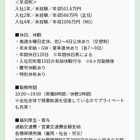
＜年収例＞
入社1年／未経験／年収501.6万円
入社2年／未経験／年収566万円（主任）
入社4年／未経験／年収1006万円（MG）
■休日、休暇
・毎週水曜日定休、他2〜4日公休あり（交替制）
・年末年始・GW・夏季連休あり（各7〜9日）
・年間休日120日 ※年間休日表による
・入社初年度10日の有給休暇付与 ※6ヶ月勤務後
・慶弔休暇あり
・特別休有あり
■勤務時間
10:00〜19:00（実働8時間／休憩1時間）
※会社全体で残業削減を促進しているのでプライベート
も充実！
■福利厚生・賞与
通勤交通費・営業交通費全額支給
各種保険完備（雇用・社会・労災）
社宅制度：当社管理物件5万3000戸の中から好きなお部