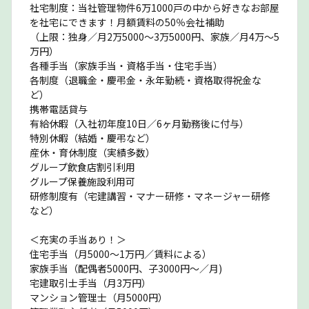
社宅制度：当社管理物件6万1000戸の中から好きなお部屋
を社宅にできます！月額賃料の50％会社補助
（上限：独身／月2万5000〜3万5000円、家族／月4万〜5
万円）
各種手当（家族手当・資格手当・住宅手当）
各制度（退職金・慶弔金・永年勤続・資格取得祝金な
ど）
携帯電話貸与
有給休暇（入社初年度10日／6ヶ月勤務後に付与）
特別休暇（結婚・慶弔など）
産休・育休制度（実績多数）
グループ飲食店割引利用
グループ保養施設利用可
研修制度有（宅建講習・マナー研修・マネージャー研修
など）
＜充実の手当あり！＞
住宅手当（月5000〜1万円／賃料による）
家族手当（配偶者5000円、子3000円〜／月)
宅建取引士手当（月3万円）
マンション管理士（月5000円）