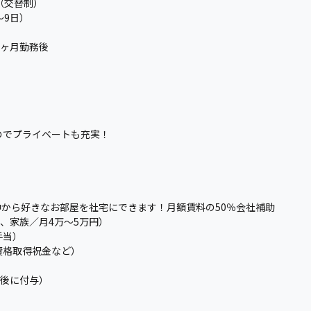
（交替制）
〜9日）
6ヶ月勤務後
）
のでプライベートも充実！
の中から好きなお部屋を社宅にできます！月額賃料の50％会社補助
0円、家族／月4万〜5万円）
手当）
資格取得祝金など）
務後に付与）