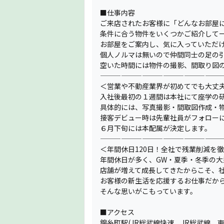
■仕事内容
ご来店されたお客様に「どんなお部屋
条件に合う物件をいくつかご紹介して
お部屋をご案内し、気に入っていただ
個人ノルマは無いので仲間同士の足の
空いた時間には物件の撮影、間取り図の
—————————————————
＜営業や不動産業界が初めてでも大丈
入社後最初の１週間は本社にて座学の研
具体的には、写真撮影・間取図作成・
接客デビュー時は先輩社員がフォロー
６月下旬には本配属が決定します。
—————————————————
＜年間休日120日！全社で残業削減を
年間休日が多く、GW・夏季・冬季の
店舗が増えて成長してきたからこそ、
お客様の新生活を応援するお仕事だか
そんな思いがこもっています。
■アクセス
錦糸町駅(JR総武線快速、JR総武線、