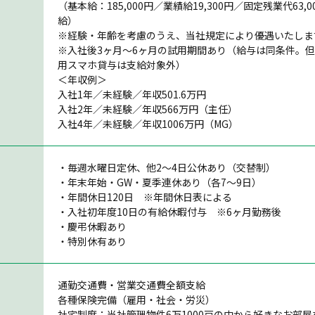
（基本給：185,000円／業績給19,300円／固定残業代63
給）
※経験・年齢を考慮のうえ、当社規定により優遇いたしま
※入社後3ヶ月〜6ヶ月の試用期間あり（給与は同条件。
用スマホ貸与は支給対象外）
＜年収例＞
入社1年／未経験／年収501.6万円
入社2年／未経験／年収566万円（主任）
入社4年／未経験／年収1006万円（MG）
・毎週水曜日定休、他2〜4日公休あり（交替制）
・年末年始・GW・夏季連休あり（各7〜9日）
・年間休日120日 ※年間休日表による
・入社初年度10日の有給休暇付与 ※6ヶ月勤務後
・慶弔休暇あり
・特別休有あり
通勤交通費・営業交通費全額支給
各種保険完備（雇用・社会・労災）
社宅制度：当社管理物件6万1000戸の中から好きなお部