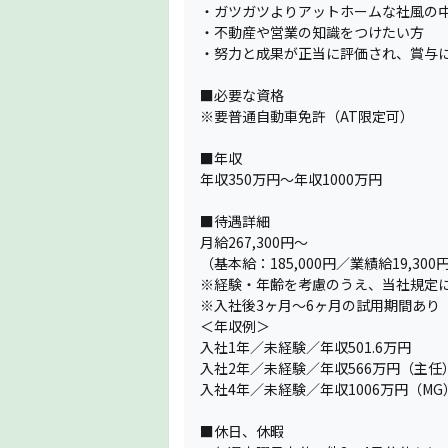
・ガツガツよりアットホームな社風の
・不動産や営業の知識をつけたい方
・努力と成果が正当に評価され、賞与
■必要な資格
※要普通自動車免許（AT限定可）
■年収
年収350万円〜年収1000万円
■待遇詳細
月給267,300円～
（基本給：185,000円／業績給19,3
※経験・年齢を考慮のうえ、当社規定
※入社後3ヶ月〜6ヶ月の試用期間あ
＜年収例＞
入社1年／未経験／年収501.6万円
入社2年／未経験／年収566万円（主任
入社4年／未経験／年収1006万円（MG
■休日、休暇