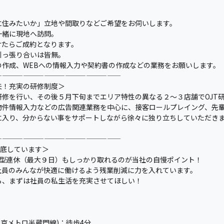
に住みたいか」立地や間取りなどご希望をお伺いします。
一緒に現地へ訪問。
けたらご成約となります。
引っ張り合いは皆無。
作成、WEBへの情報入力や契約書の作成などの業務をお願いします。
——————————————————
夫！充実の研修制度＞
修を行い、その後５月下旬までエリア特性の異なる２〜３店舗でOJT
物件情報入力などの広告関連業務を中心に、接客ロールプレイング、先
に入り、分からない事をサポートしながら徐々に独り立ちしていただき
——————————————————
徹底しています＞
大型連休（最大９日）もしっかり取れるのが当社の自慢ポイント！
社員のみんなが快適に働けるよう残業削減に力を入れています。
ら、まずは社員の私生活を充実させてほしい！
東京メトロ半蔵門線)：徒歩4分