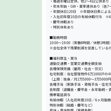
・毎週水曜日定休、他2〜4日公休あり
・年末年始・GW・夏季連休あり（各7
・年間休日120日 ※年間休日表による
・入社初年度10日の有給休暇付与 ※
・慶弔休暇あり
・特別休有あり
■勤務時間
10:00〜19:00（実働8時間／休憩1時間
※会社全体で残業削減を促進している
■福利厚生・賞与
通勤交通費・営業交通費全額支給
各種保険完備（雇用・社会・労災）
社宅制度：当社管理物件6万1000戸
（上限：独身／月2万5000〜3万500
各種手当（家族手当・資格手当・住宅
各制度（退職金・慶弔金・永年勤続・
携帯電話貸与
有給休暇（入社初年度10日／6ヶ月勤
特別休暇（結婚・慶弔など）
産休・育休制度（実績多数）