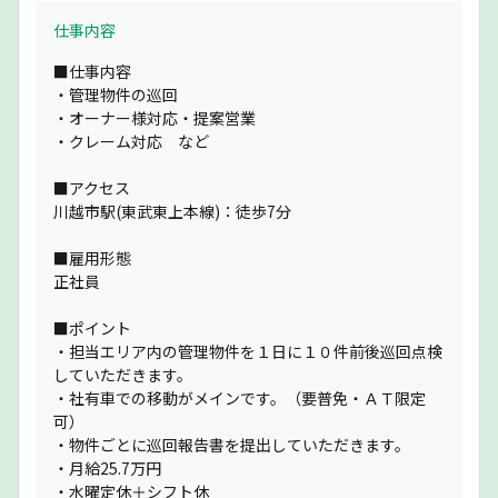
仕事内容
■仕事内容
・管理物件の巡回
・オーナー様対応・提案営業
・クレーム対応 など
■アクセス
川越市駅(東武東上本線)：徒歩7分
■雇用形態
正社員
■ポイント
・担当エリア内の管理物件を１日に１０件前後巡回点検
していただきます。
・社有車での移動がメインです。（要普免・ＡＴ限定
可）
・物件ごとに巡回報告書を提出していただきます。
・月給25.7万円
・水曜定休＋シフト休