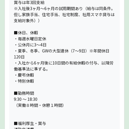
賞与は年3回支給
※入社後3ヶ月〜6ヶ月の試用期間あり（給与は同条件。
但し家族手当、住宅手当、社宅制度、社用スマホ貸与は
支給対象外））
■休日、休暇
・毎週水曜日定休
・公休月に3〜4日
・夏季、冬季、GWの大型連休（7〜9日）※年間休日
120日
・入社から6ヶ月後に10日間の有給休暇の付与、以降労
働基準法に準ずる。
・慶弔休暇
・特別休暇
■勤務時間
9:30 〜 18:30
（実働８時間・休憩１時間）
■福利厚生・賞与