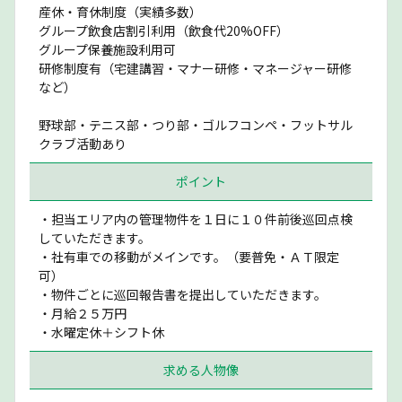
産休・育休制度（実績多数）
グループ飲食店割引利用（飲食代20%OFF）
グループ保養施設利用可
研修制度有（宅建講習・マナー研修・マネージャー研修
など）
野球部・テニス部・つり部・ゴルフコンペ・フットサル
クラブ活動あり
ポイント
・担当エリア内の管理物件を１日に１０件前後巡回点検
していただきます。
・社有車での移動がメインです。（要普免・ＡＴ限定
可）
・物件ごとに巡回報告書を提出していただきます。
・月給２５万円
・水曜定休＋シフト休
求める人物像