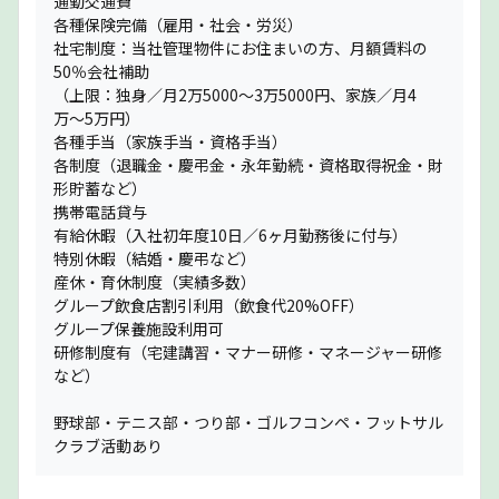
通勤交通費
各種保険完備（雇用・社会・労災）
社宅制度：当社管理物件にお住まいの方、月額賃料の
50％会社補助
（上限：独身／月2万5000〜3万5000円、家族／月4
万〜5万円）
各種手当（家族手当・資格手当）
各制度（退職金・慶弔金・永年勤続・資格取得祝金・財
形貯蓄など）
携帯電話貸与
有給休暇（入社初年度10日／6ヶ月勤務後に付与）
特別休暇（結婚・慶弔など）
産休・育休制度（実績多数）
グループ飲食店割引利用（飲食代20%OFF）
グループ保養施設利用可
研修制度有（宅建講習・マナー研修・マネージャー研修
など）
野球部・テニス部・つり部・ゴルフコンペ・フットサル
クラブ活動あり