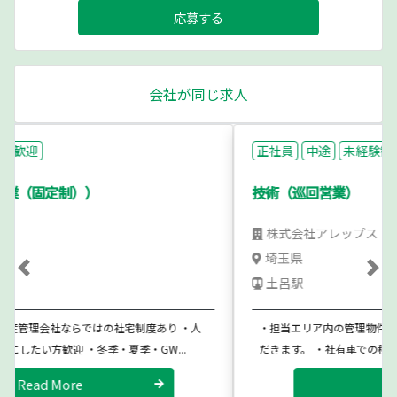
応募する
会社が同じ求人
正社員
中途
未経験歓迎
技術（巡回営業）
株式会社アレップス
埼玉県
Previous
Ne
土呂駅
・担当エリア内の管理物件を１日に１０件前後巡回点検していた
だきます。 ・社有車での移動がメインです。（要普免・Ａ...
Read More