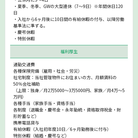
・夏季、冬季、GWの大型連休（7〜9日）※年間休日120
日
・入社から6ヶ月後に10日間の有給休暇の付与、以降労働
基準法に準ずる。
・慶弔休暇
・特別休暇
福利厚生
通勤交通費
各種保険完備（雇用・社会・労災）
社宅制度：当社管理物件にお住まいの方、月額賃料の
50％会社補助
（上限：独身／月2万5000〜3万5000円、家族／月4万〜5
万円）
各種手当（家族手当・資格手当）
各制度（退職金・慶弔金・永年勤続・資格取得祝金・財
形貯蓄など）
携帯電話貸与
有給休暇（入社初年度10日／6ヶ月勤務後に付与）
特別休暇（結婚・慶弔など）