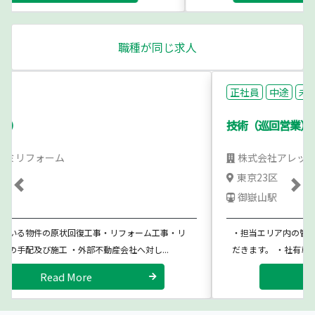
職種が同じ求人
正社員
中途
未経験歓迎
技術（巡回営業）
株式会社アレップス
東京23区
Previous
Ne
御嶽山駅
・担当エリア内の管理物件を１日に１０件前後巡回点検していた
だきます。 ・社有車での移動がメインです。（要普免・Ａ...
Read More