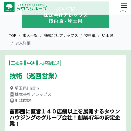
求人詳細
メニュー
株式会社アレップス
技術職 - 埼玉県
TOP
求人一覧
株式会社アレップス
技術職
埼玉県
求人詳細
正社員
中途
未経験歓迎
技術（巡回営業）
埼玉県川越市
株式会社アレップス
川越市駅
首都圏に直営１４０店舗以上を展開するタウン
ハウジングのグループ会社！創業47年の安定企
業！