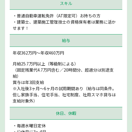
スキル
・普通自動車運転免許（AT限定可）お持ちの方
・建築士、建築施工管理技士の資格保有者は業務に活か
せます！
給与
年収362万円〜年収460万円
月給25.7万円以上（等級制による）
（固定残業代4.7万円含む／20時間分、超過分は別途支
給）
賞与は年3回支給
※入社後3ヶ月〜6ヶ月の試用期間あり（給与は同条件。
但し家族手当、住宅手当、社宅制度、社用スマホ貸与は
支給対象外）
休日、休暇
・毎週水曜日定休
・公休月に3〜4日