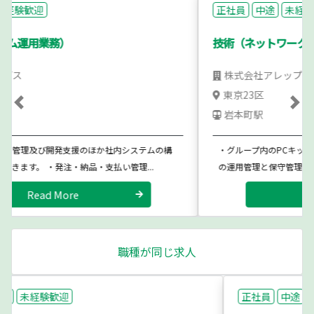
正社員
中途
未経験歓迎
技術（ネットワーク機器保守管理業務）
株式会社アレップス
東京23区
Previous
Ne
岩本町駅
・グループ内のPCキッティング、ネットワーク機器及び通信機器
の運用管理と保守管理等に対応していただきます。 （要普...
Read More
職種が同じ求人
正社員
中途
未経験歓迎