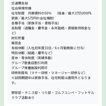
交通費支給
社会保険完備
社宅制度 月額賃料の50％ （独身／最大3万5000円、
家族／最大5万円の会社補助）
各種手当（家族手当・資格手当）
各制度（退職金・慶弔金・永年勤続・資格取得祝金な
ど）
財形貯蓄
報奨金
有給休暇（入社初年度10日／6ヶ月勤務後に付与）
特別休暇（結婚・慶弔など）
産休・育休制度（実績多数）
グループ飲食店割引利用
グループ保養施設利用可
研修制度有（マナー研修・マネージャー研修など）
※試用期間中は家族手当、社宅制度は適用外となりま
す。
野球部・テニス部・つり部・ゴルフコンペ・フットサル
クラブ活動あり