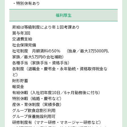
・特別休有あり
福利厚生
昇給は等級制度により年１回考課あり
賞与年3回
交通費支給
社会保険完備
社宅制度 月額賃料の50％ （独身／最大3万5000円、
家族／最大5万円の会社補助）
各種手当（家族手当・資格手当）
各制度（退職金・慶弔金・永年勤続・資格取得祝金な
ど）
財形貯蓄
報奨金
有給休暇（入社初年度10日／6ヶ月勤務後に付与）
特別休暇（結婚・慶弔など）
産休・育休制度（実績多数）
グループ飲食店割引利用
グループ保養施設利用可
研修制度有（マナー研修・マネージャー研修など）