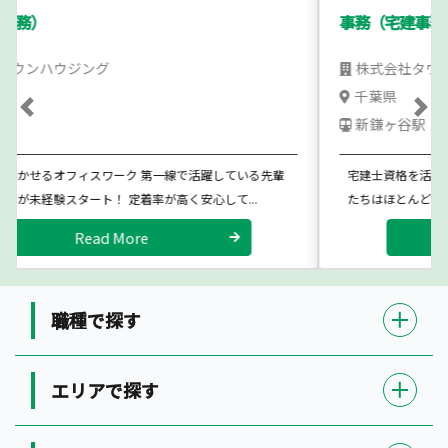
事務（宅建事務）
株式会社タウンハウジング
千葉県
Previous
Ne
新鎌ヶ谷駅
宅建士資格を活かせるオフィスワーク 第一線で活躍している先輩
たちはほとんどが未経験スタート！ 定着率が高く安心して...
Read More
職種で探す
エリアで探す