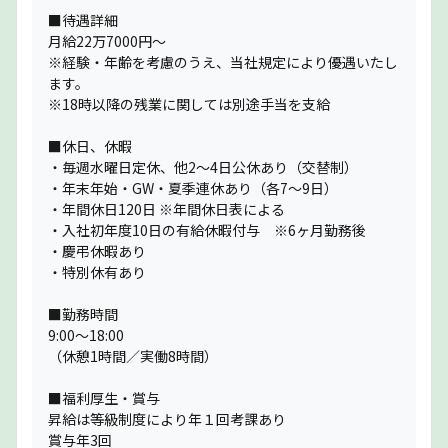
■待遇詳細
月給22万7000円〜
※経験・年齢を考慮のうえ、当社規定により優遇いたし
ます。
※18時以降の残業に関しては別途手当を支給
■休日、休暇
・毎週水曜日定休、他2〜4日公休あり（交替制）
・年末年始・GW・夏季連休あり（各7〜9日）
・年間休日120日 ※年間休日表による
・入社初年度10日の有給休暇付与 ※6ヶ月勤務後
・慶弔休暇あり
・特別休有あり
■勤務時間
9:00〜18:00
（休憩1時間／実働8時間）
■福利厚生・賞与
昇給は等級制度により年１回考課あり
賞与年3回