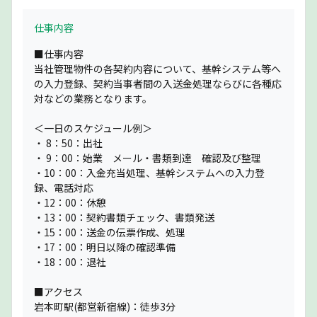
仕事内容
■仕事内容
当社管理物件の各契約内容について、基幹システム等へ
の入力登録、契約当事者間の入送金処理ならびに各種応
対などの業務となります。
＜一日のスケジュール例＞
・ 8：50：出社
・ 9：00：始業 メール・書類到達 確認及び整理
・10：00：入金充当処理、基幹システムへの入力登
録、電話対応
・12：00：休憩
・13：00：契約書類チェック、書類発送
・15：00：送金の伝票作成、処理
・17：00：明日以降の確認準備
・18：00：退社
■アクセス
岩本町駅(都営新宿線)：徒歩3分