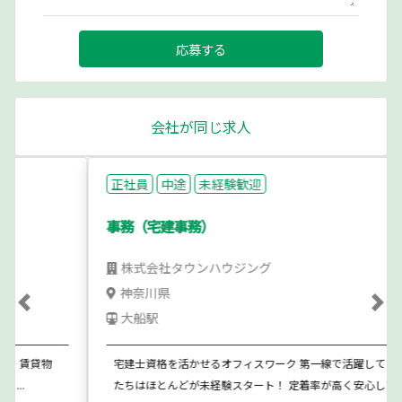
応募する
会社が同じ求人
正社員
中途
未経験歓迎
事務（宅建事務）
株式会社タウンハウジング
神奈川県
Previous
Ne
大船駅
宅建士資格を活かせるオフィスワーク 第一線で活躍している先輩
たちはほとんどが未経験スタート！ 定着率が高く安心して...