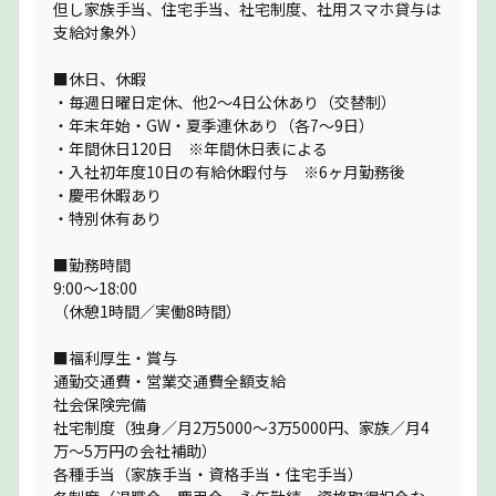
但し家族手当、住宅手当、社宅制度、社用スマホ貸与は
支給対象外）
■休日、休暇
・毎週日曜日定休、他2〜4日公休あり（交替制）
・年末年始・GW・夏季連休あり（各7〜9日）
・年間休日120日 ※年間休日表による
・入社初年度10日の有給休暇付与 ※6ヶ月勤務後
・慶弔休暇あり
・特別休有あり
■勤務時間
9:00〜18:00
（休憩1時間／実働8時間）
■福利厚生・賞与
通勤交通費・営業交通費全額支給
社会保険完備
社宅制度（独身／月2万5000〜3万5000円、家族／月4
万〜5万円の会社補助）
各種手当（家族手当・資格手当・住宅手当）