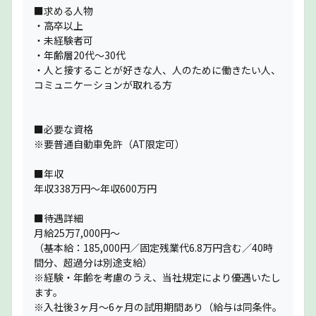
■求める人物
・高卒以上
・未経験者可
・年齢層20代〜30代
・人と接することが好きな人、人のために働きたい人、
コミュニケーションが取れる方
■必要な資格
※要普通自動車免許（AT限定可）
■年収
年収338万円～年収600万円
■待遇詳細
月給25万7,000円〜
（基本給：185,000円／固定残業代6.8万円含む／40時
間分、超過分は別途支給）
※経験・年齢を考慮のうえ、当社規定により優遇いたし
ます。
※入社後3ヶ月〜6ヶ月の試用期間あり（給与は同条件。