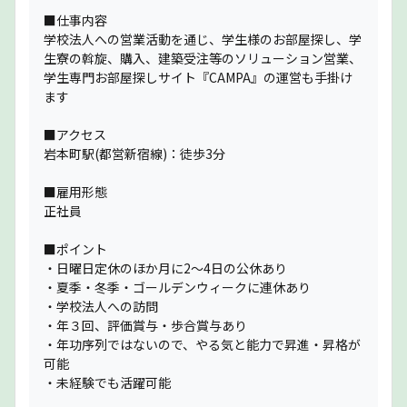
■仕事内容
学校法人への営業活動を通じ、学生様のお部屋探し、学
生寮の斡旋、購入、建築受注等のソリューション営業、
学生専門お部屋探しサイト『CAMPA』の運営も手掛け
ます
■アクセス
岩本町駅(都営新宿線)：徒歩3分
■雇用形態
正社員
■ポイント
・日曜日定休のほか月に2〜4日の公休あり
・夏季・冬季・ゴールデンウィークに連休あり
・学校法人への訪問
・年３回、評価賞与・歩合賞与あり
・年功序列ではないので、やる気と能力で昇進・昇格が
可能
・未経験でも活躍可能