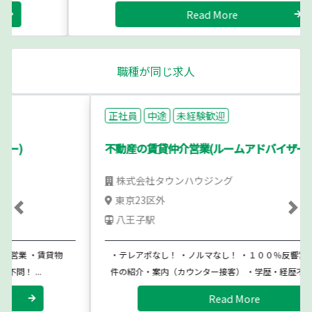
Read More
職種が同じ求人
正社員
中途
未経験歓迎
不動産の賃貸仲介営業(ルームアドバイザー)
株式会社タウンハウジング
東京23区外
Previous
Ne
八王子駅
・テレアポなし！ ・ノルマなし！ ・１００％反響営業 ・賃貸物
件の紹介・案内（カウンター接客） ・学歴・経歴不問！ ...
Read More