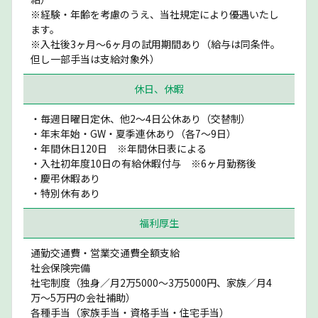
※経験・年齢を考慮のうえ、当社規定により優遇いたし
ます。
※入社後3ヶ月〜6ヶ月の試用期間あり（給与は同条件。
但し一部手当は支給対象外）
休日、休暇
・毎週日曜日定休、他2〜4日公休あり（交替制）
・年末年始・GW・夏季連休あり（各7〜9日）
・年間休日120日 ※年間休日表による
・入社初年度10日の有給休暇付与 ※6ヶ月勤務後
・慶弔休暇あり
・特別休有あり
福利厚生
通勤交通費・営業交通費全額支給
社会保険完備
社宅制度（独身／月2万5000〜3万5000円、家族／月4
万〜5万円の会社補助）
各種手当（家族手当・資格手当・住宅手当）