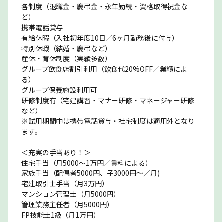
各制度（退職金・慶弔金・永年勤続・資格取得祝金な
ど）
携帯電話貸与
有給休暇（入社初年度10日／6ヶ月勤務後に付与）
特別休暇（結婚・慶弔など）
産休・育休制度（実績多数）
グループ飲食店割引利用（飲食代20%OFF／業績によ
る）
グループ保養施設利用可
研修制度有（宅建講習・マナー研修・マネージャー研修
など）
※試用期間中は携帯電話貸与・社宅制度は適用外となり
ます。
＜充実の手当あり！＞
住宅手当（月5000〜1万円／賃料による）
家族手当（配偶者5000円、子3000円〜／月)
宅建取引士手当（月3万円）
マンション管理士（月5000円）
管理業務主任者（月5000円）
FP技能士1級（月1万円）