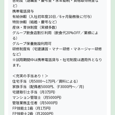
各制度（退職金・慶弔金・永年勤続・資格取得祝金な
ど）
携帯電話貸与
有給休暇（入社初年度10日／6ヶ月勤務後に付与）
特別休暇（結婚・慶弔など）
産休・育休制度（実績多数）
グループ飲食店割引利用（飲食代20%OFF／業績によ
る）
グループ保養施設利用可
研修制度有（宅建講習・マナー研修・マネージャー研修
など）
※試用期間中は携帯電話貸与・社宅制度は適用外となり
ます。
＜充実の手当あり！＞
住宅手当（月5000〜1万円／賃料による）
家族手当（配偶者5000円、子3000円〜／月)
宅建取引士手当（月3万円）
マンション管理士（月5000円）
管理業務主任者（月5000円）
FP技能士1級（月1万円）
FP技能士2級（月2000円）