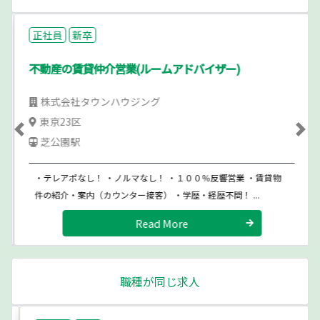
正社員
新卒
不動産の賃貸仲介営業(ルームアドバイザー)
株式会社タウンハウジング
東京23区
Previous
Ne
芝公園駅
・テレアポなし！ ・ノルマなし！ ・１００％反響営業 ・賃貸物
件の紹介・案内（カウンター接客） ・学歴・経歴不問！ ...
Read More
職種が同じ求人