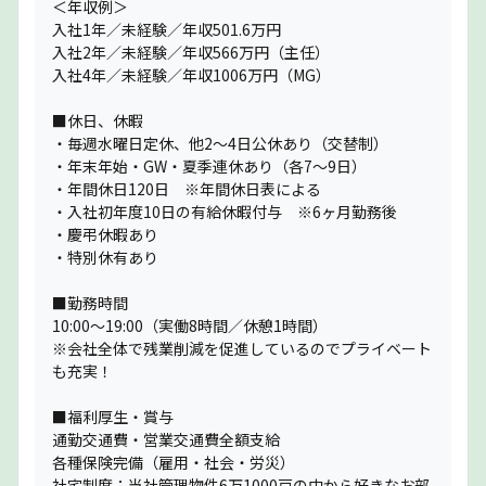
＜年収例＞
入社1年／未経験／年収501.6万円
入社2年／未経験／年収566万円（主任）
入社4年／未経験／年収1006万円（MG）
■休日、休暇
・毎週水曜日定休、他2〜4日公休あり（交替制）
・年末年始・GW・夏季連休あり（各7〜9日）
・年間休日120日 ※年間休日表による
・入社初年度10日の有給休暇付与 ※6ヶ月勤務後
・慶弔休暇あり
・特別休有あり
■勤務時間
10:00〜19:00（実働8時間／休憩1時間）
※会社全体で残業削減を促進しているのでプライベート
も充実！
■福利厚生・賞与
通勤交通費・営業交通費全額支給
各種保険完備（雇用・社会・労災）
社宅制度：当社管理物件6万1000戸の中から好きなお部