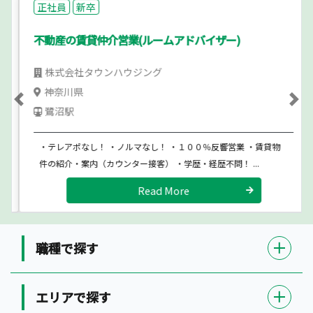
正社員
新卒
不動産の賃貸仲介営業(ルームアドバイザー)
株式会社タウンハウジング
神奈川県
Previous
Ne
鷺沼駅
・テレアポなし！ ・ノルマなし！ ・１００％反響営業 ・賃貸物
件の紹介・案内（カウンター接客） ・学歴・経歴不問！ ...
Read More
職種で探す
エリアで探す