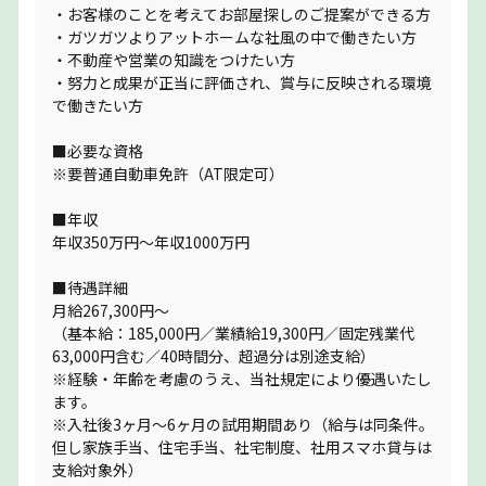
・お客様のことを考えてお部屋探しのご提案ができる方
・ガツガツよりアットホームな社風の中で働きたい方
・不動産や営業の知識をつけたい方
・努力と成果が正当に評価され、賞与に反映される環境
で働きたい方
■必要な資格
※要普通自動車免許（AT限定可）
■年収
年収350万円〜年収1000万円
■待遇詳細
月給267,300円～
（基本給：185,000円／業績給19,300円／固定残業代
63,000円含む／40時間分、超過分は別途支給）
※経験・年齢を考慮のうえ、当社規定により優遇いたし
ます。
※入社後3ヶ月〜6ヶ月の試用期間あり（給与は同条件。
但し家族手当、住宅手当、社宅制度、社用スマホ貸与は
支給対象外）