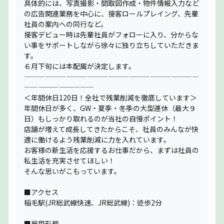
具体的には、写真撮影・間取図作成・物件情報入力など
の広告関連業務を中心に、接客ロールプレイング、先輩
社員の案内への同行など。
接客デビュー時は先輩社員がフォローに入り、分からな
い事をサポートしながら徐々に独り立ちしていただきま
す。
６月下旬には本配属が決定します。
—————————————————————————
——————————
＜年間休日120日！全社で残業削減を徹底しています＞
年間休日が多く、GW・夏季・冬季の大型連休（最大９
日）もしっかり取れるのが当社の自慢ポイント！
店舗が増えて成長してきたからこそ、社員のみんなが快
適に働けるよう残業削減に力を入れています。
お客様の新生活を応援するお仕事だから、まずは社員の
私生活を充実させてほしい！
そんな思いがこもっています。
■アクセス
稲毛駅(JR総武線快速、JR総武線)：徒歩2分
■雇用形態