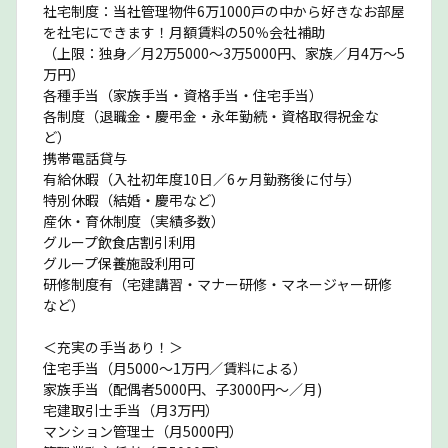
社宅制度：当社管理物件6万1000戸の中から好きなお部屋
を社宅にできます！月額賃料の50％会社補助
（上限：独身／月2万5000〜3万5000円、家族／月4万〜5
万円）
各種手当（家族手当・資格手当・住宅手当）
各制度（退職金・慶弔金・永年勤続・資格取得祝金な
ど）
携帯電話貸与
有給休暇（入社初年度10日／6ヶ月勤務後に付与）
特別休暇（結婚・慶弔など）
産休・育休制度（実績多数）
グループ飲食店割引利用
グループ保養施設利用可
研修制度有（宅建講習・マナー研修・マネージャー研修
など）
＜充実の手当あり！＞
住宅手当（月5000〜1万円／賃料による）
家族手当（配偶者5000円、子3000円〜／月)
宅建取引士手当（月3万円）
マンション管理士（月5000円）