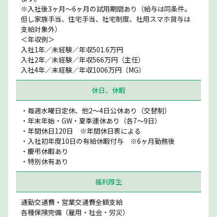
※入社後3ヶ月〜6ヶ月の試用期間あり（給与は同条件。
但し家族手当、住宅手当、社宅制度、社用スマホ貸与は
支給対象外）
＜年収例＞
入社1年／未経験／年収501.6万円
入社2年／未経験／年収566万円（主任）
入社4年／未経験／年収1006万円（MG）
休日、休暇
・毎週水曜日定休、他2〜4日公休あり（交替制）
・年末年始・GW・夏季連休あり（各7〜9日）
・年間休日120日 ※年間休日表による
・入社初年度10日の有給休暇付与 ※6ヶ月勤務後
・慶弔休暇あり
・特別休有あり
福利厚生
通勤交通費・営業交通費全額支給
各種保険完備（雇用・社会・労災）