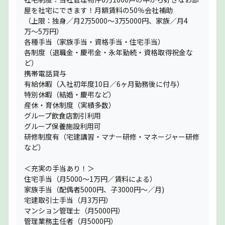
屋を社宅にできます！月額賃料の50％会社補助
（上限：独身／月2万5000〜3万5000円、家族／月4
万〜5万円）
各種手当（家族手当・資格手当・住宅手当）
各制度（退職金・慶弔金・永年勤続・資格取得祝金な
ど）
携帯電話貸与
有給休暇（入社初年度10日／6ヶ月勤務後に付与）
特別休暇（結婚・慶弔など）
産休・育休制度（実績多数）
グループ飲食店割引利用
グループ保養施設利用可
研修制度有（宅建講習・マナー研修・マネージャー研修
など）
＜充実の手当あり！＞
住宅手当（月5000〜1万円／賃料による）
家族手当（配偶者5000円、子3000円〜／月)
宅建取引士手当（月3万円）
マンション管理士（月5000円）
管理業務主任者（月5000円）