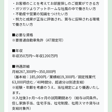
・お客様のことを考えてお部屋探しのご提案ができる方
・ガツガツよりアットホームな社風の中で働きたい方
・不動産や営業の知識をつけたい方
・努力と成果が正当に評価され、賞与に反映される環境
で働きたい方
■必要な資格
※要普通自動車免許（AT限定可）
■年収
年収350万円〜年収1200万円
■待遇詳細
月給267,300円～350,000円
（基本給：185,000円／業績給19,300円／固定残業代
63,000円含む／40時間分、超過分は別途支給）
※経験・年齢を考慮のうえ、当社規定により優遇いたし
ます。
※入社後3ヶ月〜6ヶ月の試用期間あり（給与は同条件。
但し家族手当、住宅手当、社宅制度、社用スマホ貸与は
支給対象外）