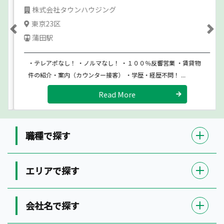
株式会社タウンハウジング
東京23区
Previous
Ne
蒲田駅
・テレアポなし！ ・ノルマなし！ ・１００％反響営業 ・賃貸物
件の紹介・案内（カウンター接客） ・学歴・経歴不問！ ...
Read More
職種で探す
エリアで探す
会社名で探す