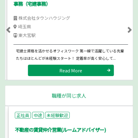
事務（宅建事務）
株式会社タウンハウジング
埼玉県
Previous
Ne
東大宮駅
宅建士資格を活かせるオフィスワーク 第一線で活躍している先輩
たちはほとんどが未経験スタート！ 定着率が高く安心して...
Read More
職種が同じ求人
正社員
中途
未経験歓迎
不動産の賃貸仲介営業(ルームアドバイザー)