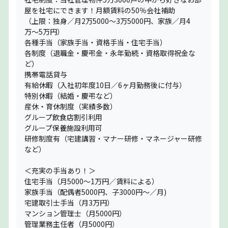
屋を社宅にできます！月額賃料の50％会社補助
（上限：独身／月2万5000〜3万5000円、家族／月4
万〜5万円）
各種手当（家族手当・資格手当・住宅手当）
各制度（退職金・慶弔金・永年勤続・資格取得祝金な
ど）
携帯電話貸与
有給休暇（入社初年度10日／6ヶ月勤務後に付与）
特別休暇（結婚・慶弔など）
産休・育休制度（実績多数）
グループ飲食店割引利用
グループ保養施設利用可
研修制度有（宅建講習・マナー研修・マネージャー研修
など）
＜充実の手当あり！＞
住宅手当（月5000〜1万円／賃料による）
家族手当（配偶者5000円、子3000円〜／月)
宅建取引士手当（月3万円）
マンション管理士（月5000円）
管理業務主任者（月5000円）