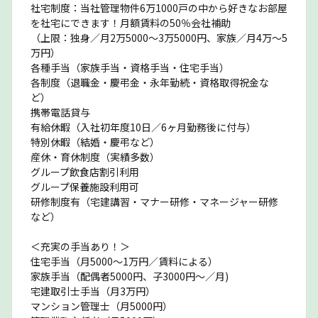
社宅制度：当社管理物件6万1000戸の中から好きなお部屋
を社宅にできます！月額賃料の50％会社補助
（上限：独身／月2万5000〜3万5000円、家族／月4万〜5
万円）
各種手当（家族手当・資格手当・住宅手当）
各制度（退職金・慶弔金・永年勤続・資格取得祝金な
ど）
携帯電話貸与
有給休暇（入社初年度10日／6ヶ月勤務後に付与）
特別休暇（結婚・慶弔など）
産休・育休制度（実績多数）
グループ飲食店割引利用
グループ保養施設利用可
研修制度有（宅建講習・マナー研修・マネージャー研修
など）
＜充実の手当あり！＞
住宅手当（月5000〜1万円／賃料による）
家族手当（配偶者5000円、子3000円〜／月)
宅建取引士手当（月3万円）
マンション管理士（月5000円）