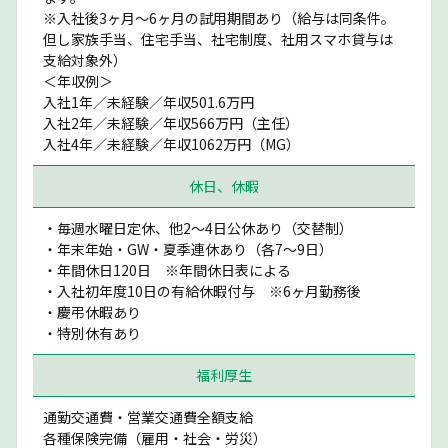
※入社後3ヶ月〜6ヶ月の試用期間あり（給与は同条件。
但し家族手当、住宅手当、社宅制度、社用スマホ貸与は
支給対象外）
＜年収例＞
入社1年／未経験／年収501.6万円
入社2年／未経験／年収566万円（主任）
入社4年／未経験／年収1062万円（MG）
休日、休暇
・毎週水曜日定休、他2〜4日公休あり（交替制）
・年末年始・GW・夏季連休あり（各7〜9日）
・年間休日120日 ※年間休日表による
・入社初年度10日の有給休暇付与 ※6ヶ月勤務後
・慶弔休暇あり
・特別休有あり
福利厚生
通勤交通費・営業交通費全額支給
各種保険完備（雇用・社会・労災）