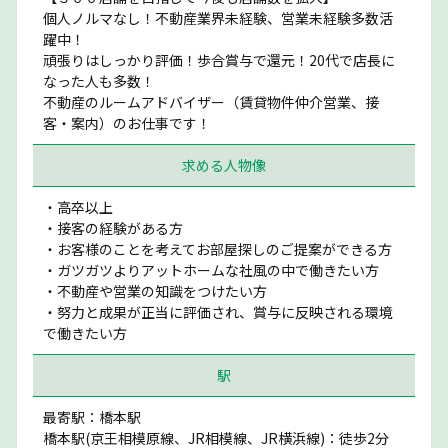
個人ノルマなし！不動産業界未経験、営業未経験多数活
躍中！
頑張りはしっかり評価！歩合賞与で還元！20代で店長に
なった人も多数！
不動産のルームアドバイザー（賃貸物件仲介営業、接
客・案内）のお仕事です！
求める人物像
・高卒以上
・接客の経験がある方
・お客様のことを考えてお部屋探しのご提案ができる方
・ガツガツよりアットホームな社風の中で働きたい方
・不動産や営業の知識をつけたい方
・努力と成果が正当に評価され、賞与に反映される環境
で働きたい方
駅
最寄駅：橋本駅
橋本駅(京王相模原線、JR相模線、JR横浜線)：徒歩2分