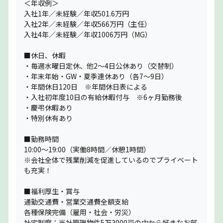
＜年収例＞
入社1年／未経験／年収501.6万円
入社2年／未経験／年収566万円（主任）
入社4年／未経験／年収1006万円（MG）
■休日、休暇
・毎週水曜日定休、他2〜4日公休あり（交替制）
・年末年始・GW・夏季連休あり（各7〜9日）
・年間休日120日 ※年間休日表による
・入社初年度10日の有給休暇付与 ※6ヶ月勤務後
・慶弔休暇あり
・特別休有あり
■勤務時間
10:00〜19:00（実働8時間／休憩1時間）
※会社全体で残業削減を促進しているのでプライベート
も充実！
■福利厚生・賞与
通勤交通費・営業交通費全額支給
各種保険完備（雇用・社会・労災）
社宅制度：当社管理物件5万3000戸の中から好きなお部